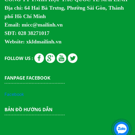
Địa chỉ:
64 Hai Bà Trưng, Phường Sài Gòn, Thành
phố Hồ Chí Minh
Email: micc@mailinh.vn
SĐT: 028 38271017
Website: xkldmailinh.vn
FOLLOW US :
FANPAGE FACEBOOK
Facebook
BẢN ĐỒ HƯỚNG DẪN