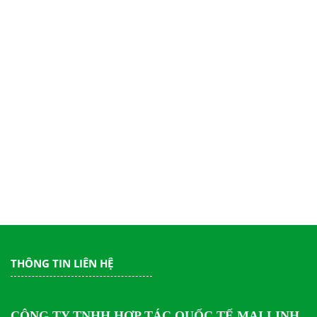
THÔNG TIN LIÊN HỆ
CÔNG TY TNHH HỢP TÁC QUỐC TẾ MAI LINH