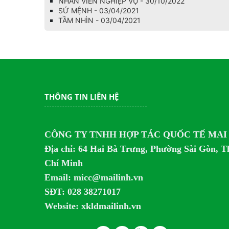
NHÂN VIÊN NGHIỆP VỤ - 30/10/2022
SỨ MỆNH - 03/04/2021
TẦM NHÌN - 03/04/2021
THÔNG TIN LIÊN HỆ
CÔNG TY TNHH HỢP TÁC QUỐC TẾ MAI
Địa chỉ:
64 Hai Bà Trưng, Phường Sài Gòn, 
Chí Minh
Email: micc@mailinh.vn
SĐT: 028 38271017
Website: xkldmailinh.vn