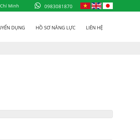
 Chí Minh
0983081870
UYỂN DỤNG
HỒ SƠ NĂNG LỰC
LIÊN HỆ