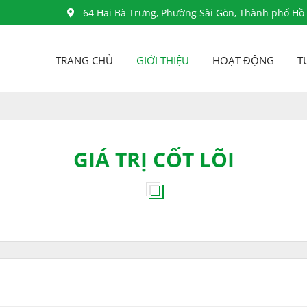
64 Hai Bà Trưng, Phường Sài Gòn, Thành phố Hồ
TRANG CHỦ
GIỚI THIỆU
HOẠT ĐỘNG
T
GIÁ TRỊ CỐT LÕI